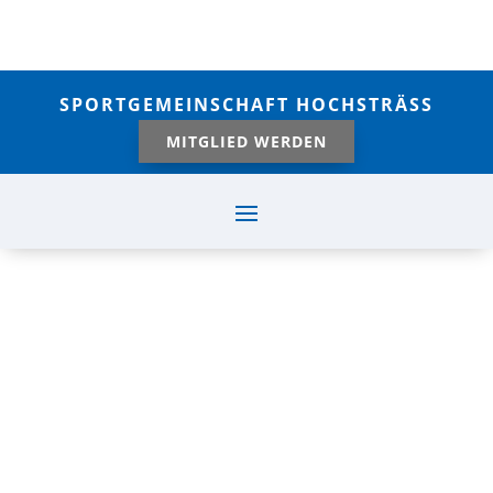
SPORTGEMEINSCHAFT HOCHSTRÄSS
MITGLIED WERDEN
RSV ERMINGEN – SV
RINGINGEN 0:1
(RESERVE 2:1)
Okt. 5, 2025
|
Fußball - Aktive |
Spielberichte