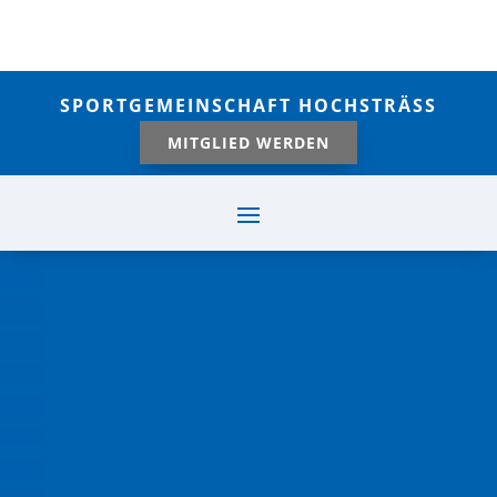
SPORTGEMEINSCHAFT HOCHSTRÄSS
MITGLIED WERDEN
Abteilungsleiter
Heiko Stützle
Telefon:
0170 3546856
weitere Ansprechpartner unten.