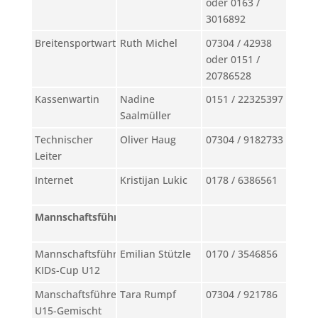
oder 0163 /
3016892
Breitensportwartin
Ruth Michel
07304 / 42938
oder 0151 /
20786528
Kassenwartin
Nadine
0151 / 22325397
Saalmüller
Technischer
Oliver Haug
07304 / 9182733
Leiter
Internet
Kristijan Lukic
0178 / 6386561
Mannschaftsführer
Mannschaftsführerin
Emilian Stützle
0170 / 3546856
KIDs-Cup U12
Manschaftsführerin
Tara Rumpf
07304 / 921786
U15-Gemischt