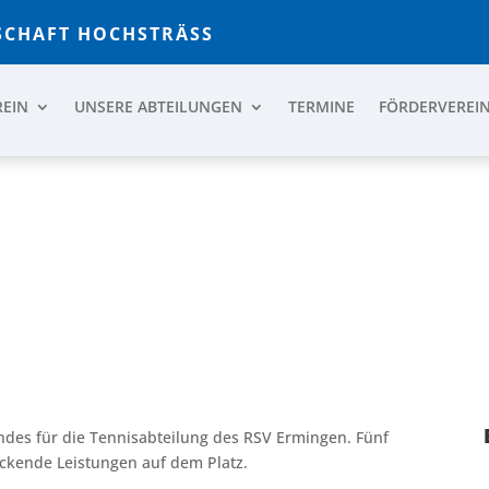
CHAFT HOCHSTRÄSS
REIN
UNSERE ABTEILUNGEN
TERMINE
FÖRDERVEREI
IM RSV ERMINGEN:
ND KNAPPE ERGEBNISSE
es für die Tennisabteilung des RSV Ermingen. Fünf
ckende Leistungen auf dem Platz.