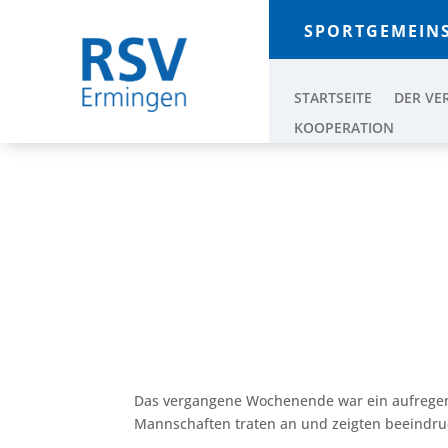
SPORTGEMEINS
STARTSEITE
DER VE
KOOPERATION
TENNISWOCHENENDE BE
SPANNENDE MATCHES U
Juni 24, 2024
|
Tennis
Das vergangene Wochenende war ein aufregend
Mannschaften traten an und zeigten beeindru