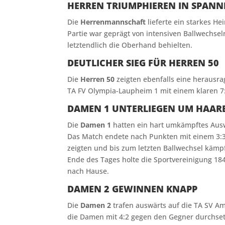
HERREN TRIUMPHIEREN IN SPAN
Die
Herrenmannschaft
lieferte ein starkes He
Partie war geprägt von intensiven Ballwechse
letztendlich die Oberhand behielten.
DEUTLICHER SIEG FÜR HERREN 50
Die
Herren 50
zeigten ebenfalls eine herausra
TA FV Olympia-Laupheim 1 mit einem klaren 7:
DAMEN 1 UNTERLIEGEN UM HAARE
Die
Damen 1
hatten ein hart umkämpftes Ausw
Das Match endete nach Punkten mit einem 3:3
zeigten und bis zum letzten Ballwechsel kämp
Ende des Tages holte die Sportvereinigung 184
nach Hause.
DAMEN 2 GEWINNEN KNAPP
Die
Damen 2
trafen auswärts auf die TA SV Am
die Damen mit 4:2 gegen den Gegner durchset